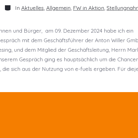
Kategorien
In
Aktuelles
,
Allgemein
,
FW in Aktion
,
Stellungna
innen und Bürger, am 09. Dezember 2024 habe ich ein
espräch mit dem Geschäftsführer der Anton Willer Gmb
esing, und dem Mitglied der Geschäftsleitung, Herrn Mar
unserem Gespräch ging es hauptsächlich um die Chance
 die sich aus der Nutzung von e-fuels ergeben. Für dieje
Facebook
Instagram
in
in