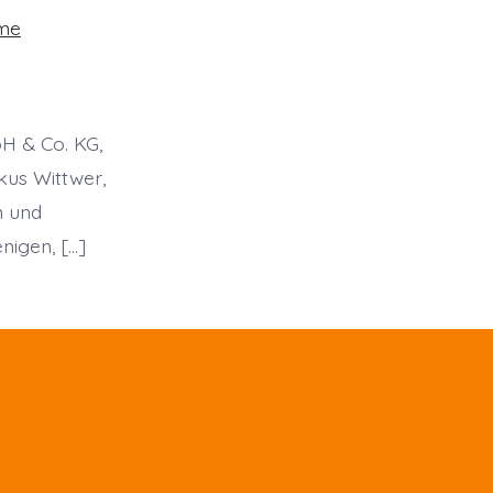
hme
H & Co. KG,
kus Wittwer,
n und
nigen, […]