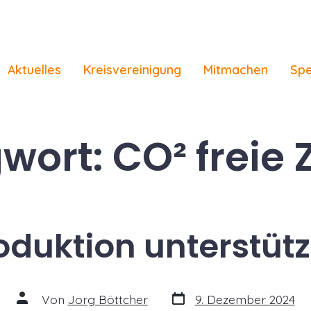
Aktuelles
Kreisvereinigung
Mitmachen
Sp
wort:
CO² freie 
oduktion unterstütz
Veröffentlichungsdatum
Beitragsautor
Von
Jorg Böttcher
9. Dezember 2024